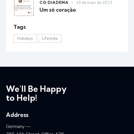
CG DIADEMA
19 de maio de 2023
Um só coração
Tags
Holidays
Lifestyle
We'll Be Happy
to Help!
Address
Germany —