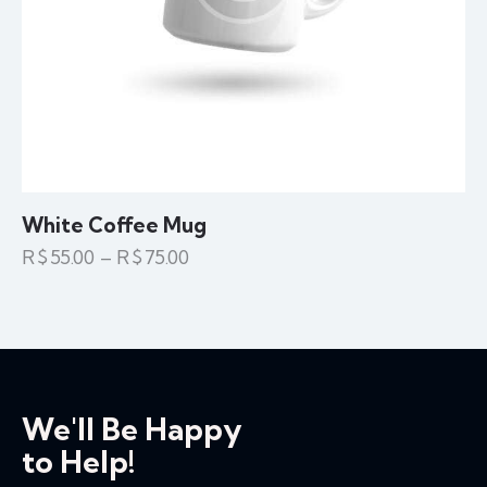
White Coffee Mug
R$
55.00
–
R$
75.00
We'll Be Happy
to Help!