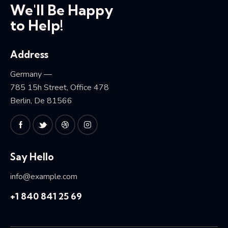
We'll Be Happy
to Help!
Address
Germany —
785 15h Street, Office 478
Berlin, De 81566
Say Hello
info@example.com
+1 840 841 25 69